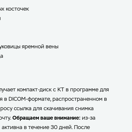
ых косточек
ы
луковицы яремной вены
да
учает компакт-диск с КТ в программе для
я в DICOM-формате, распространенном в
просу ссылка для скачивания снимка
очту.
Обращаем ваше внимание:
из-за
активна в течение 30 дней. После